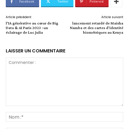
Facebook
Twitter
Pinterest
Article précédent
Article suivant
l’IA générative au cœur de Big
lancement retardé de Maisha
Data & AI Paris 2023 : un
Namba et des cartes d’identité
éclairage de Luc Julia
biométriques au Kenya
LAISSER UN COMMENTAIRE
Commenter
:
No
:*