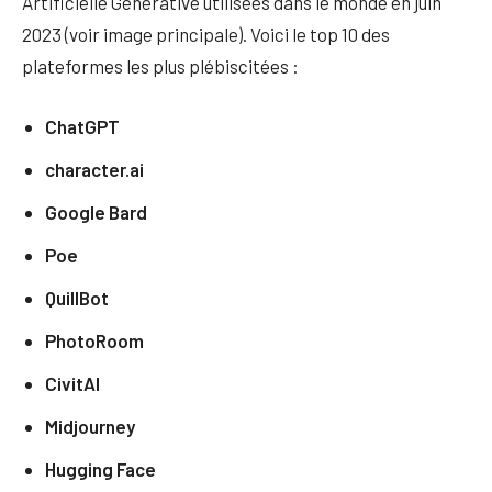
Artificielle Générative utilisées dans le monde en juin
2023 (voir image principale). Voici le top 10 des
plateformes les plus plébiscitées :
ChatGPT
character.ai
Google Bard
Poe
QuillBot
PhotoRoom
CivitAI
Midjourney
Hugging Face