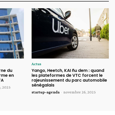
Actus
rne du
Yango, Heetch, KAI ñu dem : quand
rme en
les plateformes de VTC forcent le
FA
rajeunissement du parc automobile
sénégalais
, 2025
startup-agenda
-
novembre 26, 2025