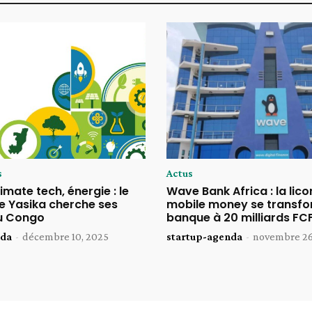
s
Actus
imate tech, énergie : le
Wave Bank Africa : la lico
 Yasika cherche ses
mobile money se transfo
u Congo
banque à 20 milliards FC
nda
-
décembre 10, 2025
startup-agenda
-
novembre 26