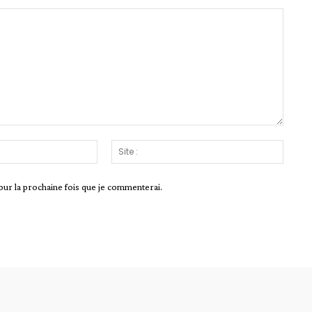
Email
Site
:*
:
our la prochaine fois que je commenterai.