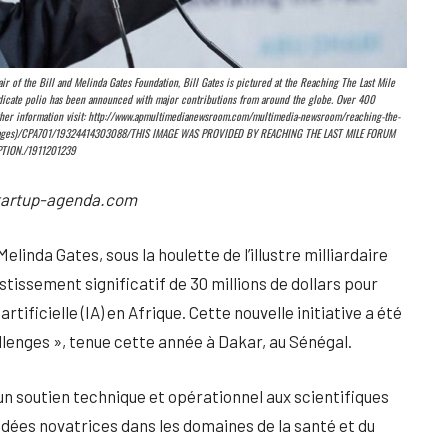
f the Bill and Melinda Gates Foundation, Bill Gates is pictured at the Reaching The Last Mile
radicate polio has been announced with major contributions from around the globe. Over 400
further information visit: http://www.apmultimedianewsroom.com/multimedia-newsroom/reaching-the-
 AP Images)/CPA701/19324414303088/THIS IMAGE WAS PROVIDED BY REACHING THE LAST MILE FORUM
PTION./1911201239
 Startup-agenda.com
linda Gates, sous la houlette de l’illustre milliardaire
issement significatif de 30 millions de dollars pour
rtificielle (IA) en Afrique. Cette nouvelle initiative a été
allenges », tenue cette année à Dakar, au Sénégal.
 un soutien technique et opérationnel aux scientifiques
 idées novatrices dans les domaines de la santé et du