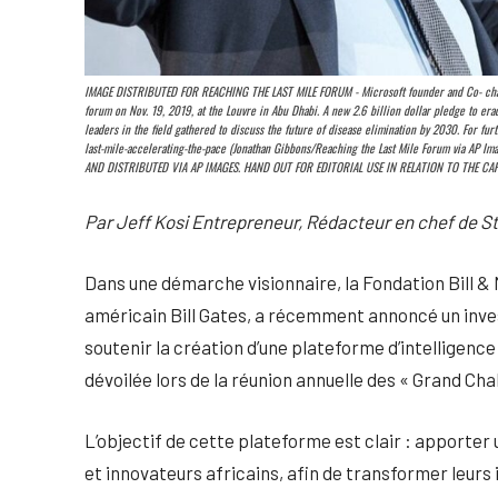
IMAGE DISTRIBUTED FOR REACHING THE LAST MILE FORUM - Microsoft founder and Co- chair o
forum on Nov. 19, 2019, at the Louvre in Abu Dhabi. A new 2.6 billion dollar pledge to e
leaders in the field gathered to discuss the future of disease elimination by 2030. For 
last-mile-accelerating-the-pace (Jonathan Gibbons/Reaching the Last Mile Forum via
AND DISTRIBUTED VIA AP IMAGES. HAND OUT FOR EDITORIAL USE IN RELATION TO THE CA
Par Jeff Kosi Entrepreneur, Rédacteur en chef de
Dans une démarche visionnaire, la Fondation Bill & Me
américain Bill Gates, a récemment annoncé un invest
soutenir la création d’une plateforme d’intelligence a
dévoilée lors de la réunion annuelle des « Grand Ch
L’objectif de cette plateforme est clair : apporter
et innovateurs africains, afin de transformer leurs