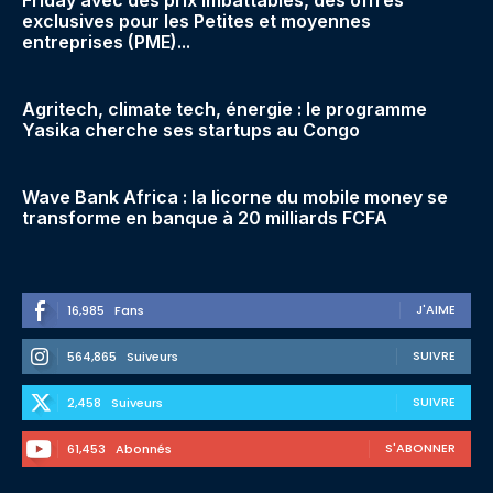
exclusives pour les Petites et moyennes
entreprises (PME)...
Agritech, climate tech, énergie : le programme
Yasika cherche ses startups au Congo
Wave Bank Africa : la licorne du mobile money se
transforme en banque à 20 milliards FCFA
J'AIME
16,985
Fans
SUIVRE
564,865
Suiveurs
SUIVRE
2,458
Suiveurs
S'ABONNER
61,453
Abonnés