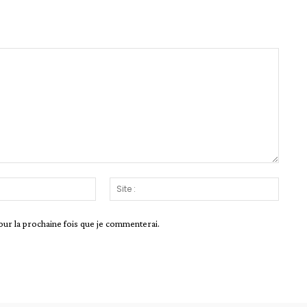
Email
Site
:*
:
our la prochaine fois que je commenterai.