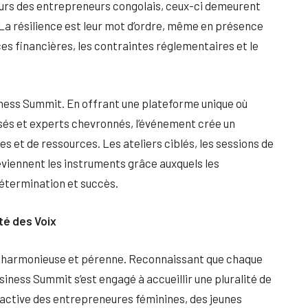
ours des entrepreneurs congolais, ceux-ci demeurent
 La résilience est leur mot d’ordre, même en présence
es financières, les contraintes réglementaires et le
iness Summit. En offrant une plateforme unique où
isés et experts chevronnés, l’événement crée un
 et de ressources. Les ateliers ciblés, les sessions de
viennent les instruments grâce auxquels les
détermination et succès.
ité des Voix
ance harmonieuse et pérenne. Reconnaissant que chaque
siness Summit s’est engagé à accueillir une pluralité de
t active des entrepreneures féminines, des jeunes