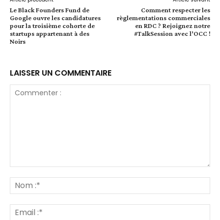
Le Black Founders Fund de
Comment respecter les
Google ouvre les candidatures
règlementations commerciales
pour la troisième cohorte de
en RDC ? Rejoignez notre
startups appartenant à des
#TalkSession avec l’OCC !
Noirs
LAISSER UN COMMENTAIRE
Commenter
:
No
:*
Ema
:*