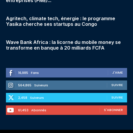
entreprises (PME)...
Agritech, climate tech, énergie : le programme
Yasika cherche ses startups au Congo
Wave Bank Africa : la licorne du mobile money se
transforme en banque à 20 milliards FCFA
J'AIME
16,985
Fans
SUIVRE
564,865
Suiveurs
SUIVRE
2,458
Suiveurs
S'ABONNER
61,453
Abonnés