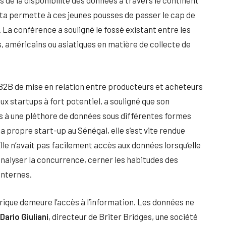
 Data permette à ces jeunes pousses de passer le cap de
. La conférence a souligné le fossé existant entre les
 américains ou asiatiques en matière de collecte de
 B2B de mise en relation entre producteurs et acheteurs
ux startups à fort potentiel, a souligné que son
ès à une pléthore de données sous différentes formes
a propre start-up au Sénégal, elle s’est vite rendue
le n’avait pas facilement accès aux données lorsqu’elle
analyser la concurrence, cerner les habitudes des
internes.
rique demeure l’accès à l’information. Les données ne
Dario Giuliani
, directeur de Briter Bridges, une société