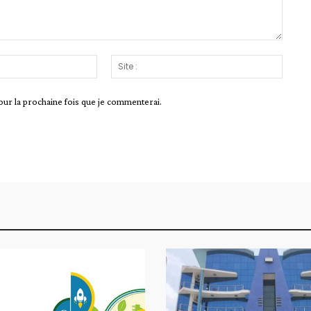
Email
Site
:*
:
our la prochaine fois que je commenterai.