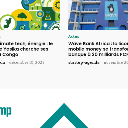
s
Actus
imate tech, énergie : le
Wave Bank Africa : la lico
 Yasika cherche ses
mobile money se transfo
u Congo
banque à 20 milliards FC
nda
-
décembre 10, 2025
startup-agenda
-
novembre 26