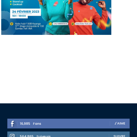
J'AIME
16,985
Fans
SUIVRE
564,865
Suiveurs