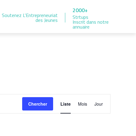
2000+
Soutenez L'Entrepreneuriat
Strtups
des Jeunes
Inscrit dans notre
annuaire
Navigation
Chercher
Liste
Mois
Jour
de
vues
Évènement