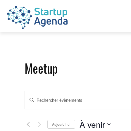
Meetup
Recherche
Saisir
mot-
et
clé.
Rechercher
navigation
À venir
Évènements
Aujourd’hui
de
par