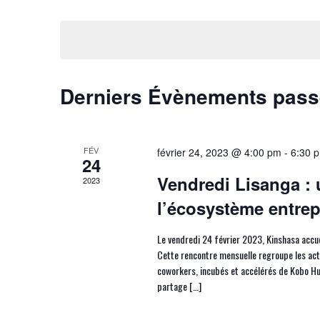
Sélectionnez
mot-
vues
une
clé.
date.
Évènements
Derniers Évènements pas
FÉV
février 24, 2023 @ 4:00 pm
-
6:30 
24
Vendredi Lisanga :
2023
l’écosystème entrep
Le vendredi 24 février 2023, Kinshasa accue
Cette rencontre mensuelle regroupe les acteu
coworkers, incubés et accélérés de Kobo Hu
partage […]