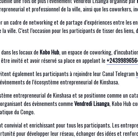
cueille une fois de plus l’évènement Vendredi Lisanga organisé par
epreneurial et professionnel de la ville, ainsi que les coworkers, 
er un cadre de networking et de partage d’expériences entre les ent
 la ville. C’est l’occasion pour les participants de tisser des liens
 dans les locaux de
Kobo Hub
, un espace de coworking, d’incubatio
t être invité et avoir réservé sa place en appelant le
+2439989656
vitent également les participants à rejoindre leur Canal Telegram
 évènements de l’écosystème entrepreneurial de Kinshasa.
stème entrepreneurial de Kinshasa et se positionne comme un catal
En organisant des évènements comme
Vendredi Lisanga
, Kobo Hub con
atique du Congo.
convivial et enrichissant pour tous les participants. Les entrepre
ortunité pour développer leur réseau, échanger des idées et renforc