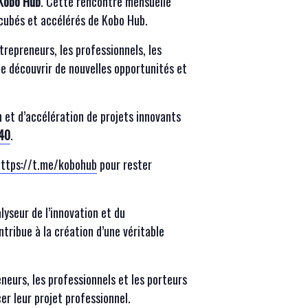
Kobo Hub
. Cette rencontre mensuelle
incubés et accélérés de Kobo Hub.
repreneurs, les professionnels, les
, de découvrir de nouvelles opportunités et
n et d’accélération de projets innovants
40
.
https://t.me/kobohub
pour rester
yseur de l’innovation et du
tribue à la création d’une véritable
neurs, les professionnels et les porteurs
er leur projet professionnel.