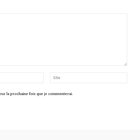
Email
Site
:*
:
our la prochaine fois que je commenterai.