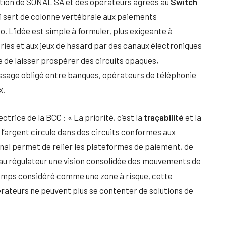
ration de SONAL SA et des opérateurs agréés au
Switch
ui sert de colonne vertébrale aux paiements
 L’idée est simple à formuler, plus exigeante à
eries et aux jeux de hasard par des canaux électroniques
e de laisser prospérer des circuits opaques,
assage obligé entre banques, opérateurs de téléphonie
x.
rice de la BCC : « La priorité, c’est la
traçabilité
et la
e l’argent circule dans des circuits conformes aux
nal permet de relier les plateformes de paiement, de
 au régulateur une vision consolidée des mouvements de
temps considéré comme une zone à risque, cette
érateurs ne peuvent plus se contenter de solutions de