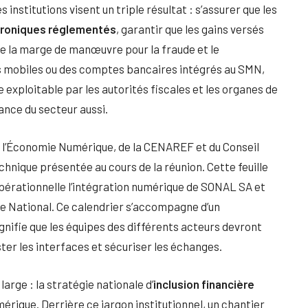
s institutions visent un triple résultat : s’assurer que les
troniques réglementés
, garantir que les gains versés
re la marge de manœuvre pour la fraude et le
ts mobiles ou des comptes bancaires intégrés au SMN,
exploitable par les autorités fiscales et les organes de
ance du secteur aussi.
e l’Économie Numérique, de la CENAREF et du Conseil
echnique présentée au cours de la réunion. Cette feuille
pérationnelle l’intégration numérique de SONAL SA et
e National. Ce calendrier s’accompagne d’un
signifie que les équipes des différents acteurs devront
ster les interfaces et sécuriser les échanges.
arge : la stratégie nationale d’
inclusion financière
érique. Derrière ce jargon institutionnel, un chantier