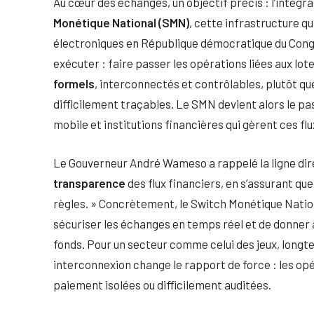
Au cœur des échanges, un objectif précis : l’intég
Monétique National (SMN)
, cette infrastructure q
électroniques en République démocratique du Congo.
exécuter : faire passer les opérations liées aux lot
formels
, interconnectés et contrôlables, plutôt qu
difficilement traçables. Le SMN devient alors le p
mobile et institutions financières qui gèrent ces flu
Le Gouverneur André Wameso a rappelé la ligne direct
transparence
des flux financiers, en s’assurant qu
règles. » Concrètement, le Switch Monétique Natio
sécuriser les échanges en temps réel et de donner
fonds. Pour un secteur comme celui des jeux, long
interconnexion change le rapport de force : les op
paiement isolées ou difficilement auditées.