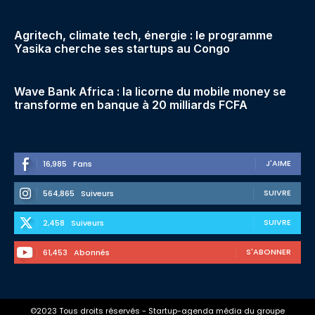
Agritech, climate tech, énergie : le programme
Yasika cherche ses startups au Congo
Wave Bank Africa : la licorne du mobile money se
transforme en banque à 20 milliards FCFA
J'AIME
16,985
Fans
SUIVRE
564,865
Suiveurs
SUIVRE
2,458
Suiveurs
S'ABONNER
61,453
Abonnés
©2023 Tous droits réservés - Startup-agenda média du groupe