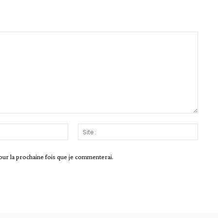
Email
Site
:*
:
our la prochaine fois que je commenterai.