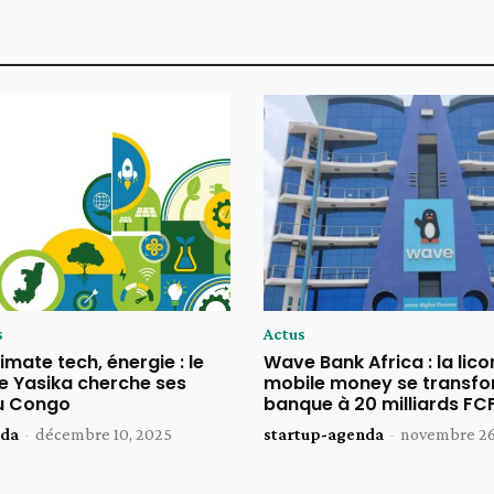
s
Actus
imate tech, énergie : le
Wave Bank Africa : la lico
 Yasika cherche ses
mobile money se transfo
u Congo
banque à 20 milliards FC
nda
-
décembre 10, 2025
startup-agenda
-
novembre 26