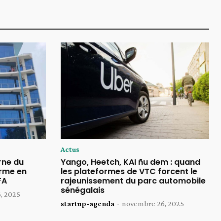
Actus
rne du
Yango, Heetch, KAI ñu dem : quand
rme en
les plateformes de VTC forcent le
FA
rajeunissement du parc automobile
sénégalais
, 2025
startup-agenda
-
novembre 26, 2025