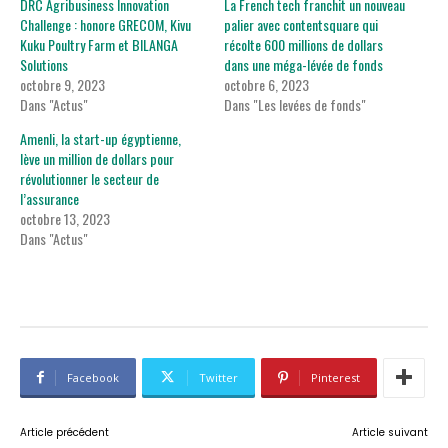
DRC Agribusiness Innovation
La French tech franchit un nouveau
Challenge : honore GRECOM, Kivu
palier avec contentsquare qui
Kuku Poultry Farm et BILANGA
récolte 600 millions de dollars
Solutions
dans une méga-lévée de fonds
octobre 9, 2023
octobre 6, 2023
Dans "Actus"
Dans "Les levées de fonds"
Amenli, la start-up égyptienne,
lève un million de dollars pour
révolutionner le secteur de
l’assurance
octobre 13, 2023
Dans "Actus"
Facebook
Twitter
Pinterest
Article précédent
Article suivant