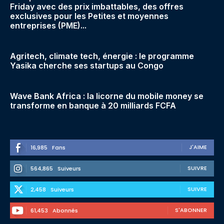
Friday avec des prix imbattables, des offres
exclusives pour les Petites et moyennes
entreprises (PME)...
Agritech, climate tech, énergie : le programme
Yasika cherche ses startups au Congo
Wave Bank Africa : la licorne du mobile money se
transforme en banque à 20 milliards FCFA
J'AIME
16,985
Fans
SUIVRE
564,865
Suiveurs
SUIVRE
2,458
Suiveurs
S'ABONNER
61,453
Abonnés