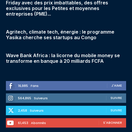
Friday avec des prix imbattables, des offres
exclusives pour les Petites et moyennes
entreprises (PME)...
Agritech, climate tech, énergie : le programme
Yasika cherche ses startups au Congo
Wave Bank Africa : la licorne du mobile money se
transforme en banque à 20 milliards FCFA
J'AIME
16,985
Fans
SUIVRE
564,865
Suiveurs
SUIVRE
2,458
Suiveurs
S'ABONNER
61,453
Abonnés