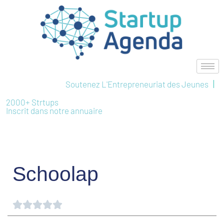
Aller
au
contenu
Soutenez L'Entrepreneuriat des Jeunes
2000+ Strtups
Inscrit dans notre annuaire
Schoolap
Noté





0